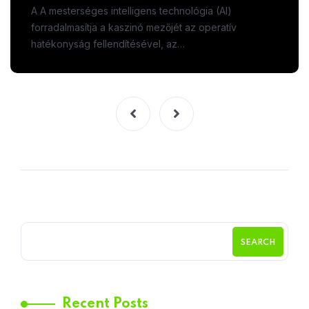
A A mesterséges intelligens technológia (AI)
forradalmasítja a kaszinó mezőjét az operatív
hatékonyság fellendítésével, az…
SEARCH
Recent Posts