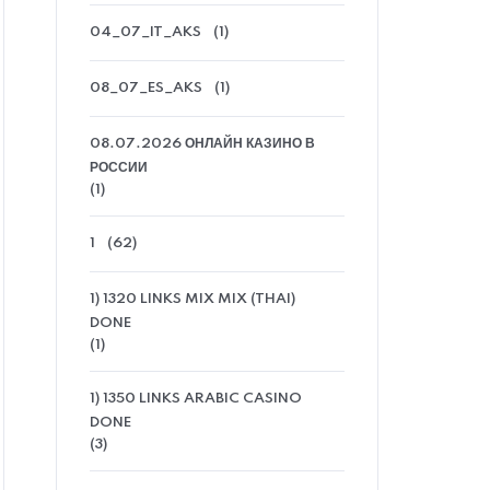
04_07_IT_AKS
(1)
08_07_ES_AKS
(1)
08.07.2026 ОНЛАЙН КАЗИНО В
РОССИИ
(1)
1
(62)
1) 1320 LINKS MIX MIX (THAI)
DONE
(1)
1) 1350 LINKS ARABIC CASINO
DONE
(3)