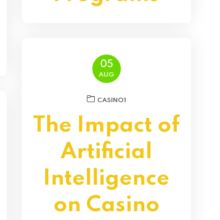
05
AUG
CASINO1
The Impact of
Artificial
Intelligence
on Casino