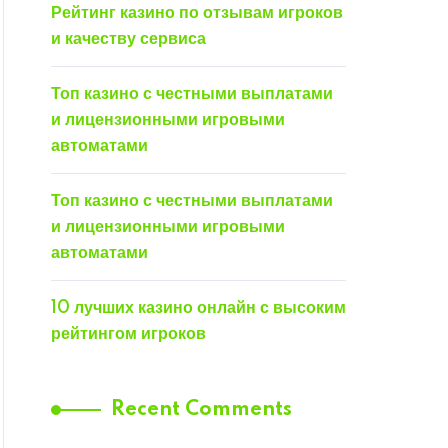
Рейтинг казино по отзывам игроков
и качеству сервиса
Топ казино с честными выплатами
и лицензионными игровыми
автоматами
Топ казино с честными выплатами
и лицензионными игровыми
автоматами
10 лучших казино онлайн с высоким
рейтингом игроков
Recent Comments