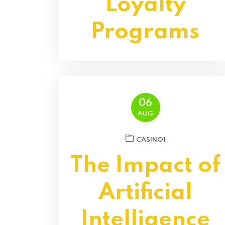
Loyalty
Programs
06
AUG
CASINO1
The Impact of
Artificial
Intelligence