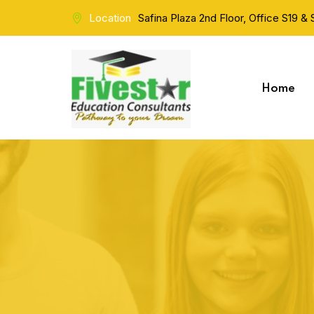
Location
Safina Plaza 2nd Floor, Office S19 &
Home