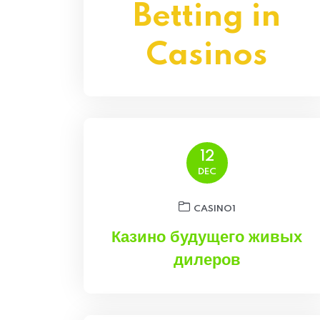
Betting in
Casinos
12
DEC
CASINO1
Казино будущего живых
дилеров