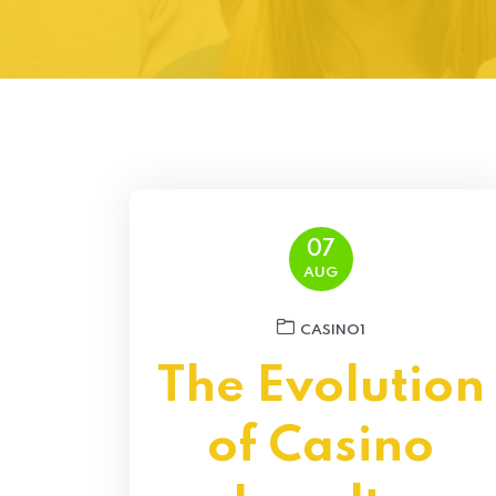
07
AUG
CASINO1
The Evolution
of Casino